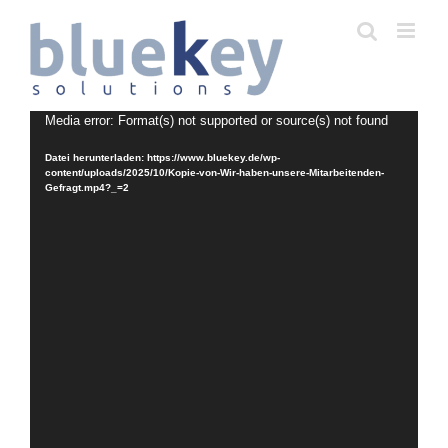
Zum
Inhalt
springen
Video-
Media error: Format(s) not supported or source(s) not found
Player
Datei herunterladen: https://www.bluekey.de/wp-
content/uploads/2025/10/Kopie-von-Wir-haben-unsere-Mitarbeitenden-
Gefragt.mp4?_=2