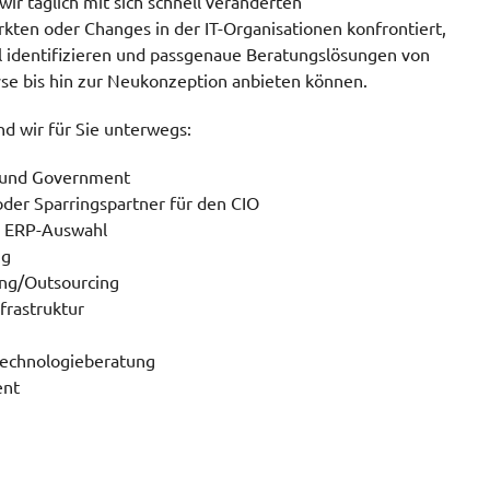
r täglich mit sich schnell veränderten
en oder Changes in der IT-Organisationen konfrontiert,
l identifizieren und passgenaue Beratungslösungen von
se bis hin zur Neukonzeption anbieten können.
d wir für Sie unterwegs:
 und Government
oder Sparringspartner für den CIO
r ERP-Auswahl
ng
ing/Outsourcing
frastruktur
Technologieberatung
nt